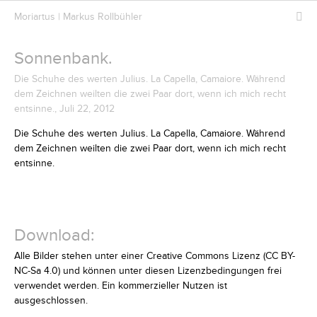
Moriartus | Markus Rollbühler
Sonnenbank.
Die Schuhe des werten Julius. La Capella, Camaiore. Während
dem Zeichnen weilten die zwei Paar dort, wenn ich mich recht
entsinne., Juli 22, 2012
Die Schuhe des werten Julius. La Capella, Camaiore. Während
dem Zeichnen weilten die zwei Paar dort, wenn ich mich recht
entsinne.
Download:
Alle Bilder stehen unter einer Creative Commons Lizenz (CC BY-
NC-Sa 4.0) und können unter diesen Lizenzbedingungen frei
verwendet werden. Ein kommerzieller Nutzen ist
ausgeschlossen.